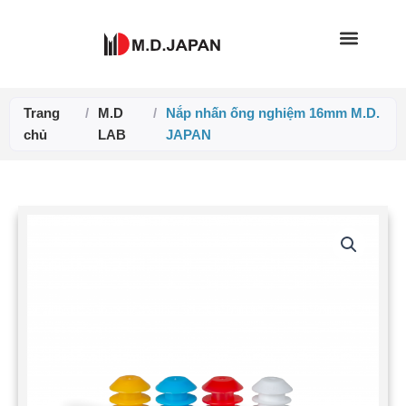
Nhảy
tới
nội
dung
Trang
/
M.D
/
Nắp nhấn ống nghiệm 16mm M.D.
chủ
LAB
JAPAN