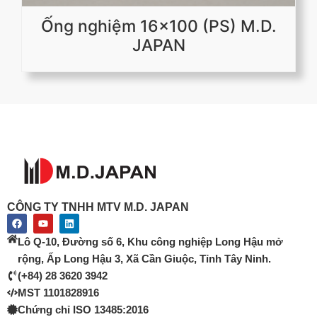
Ống nghiệm 16x100 (PS) M.D.
JAPAN
CÔNG TY TNHH MTV M.D. JAPAN
F
Y
L
a
o
i
c
u
n
Lô Q-10, Đường số 6, Khu công nghiệp Long Hậu mở
e
t
k
b
u
e
rộng, Ấp Long Hậu 3, Xã Cần Giuộc, Tỉnh Tây Ninh.
o
b
d
(+84) 28 3620 3942
o
e
i
k
n
MST 1101828916
Chứng chỉ ISO 13485:2016