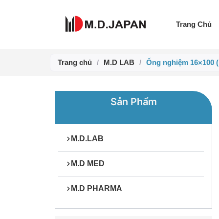
Nhảy
tới
Trang Chủ
nội
dung
Trang chủ
/
M.D LAB
/
Ống nghiệm 16×100 
Sản Phẩm
M.D.LAB
M.D MED
M.D PHARMA