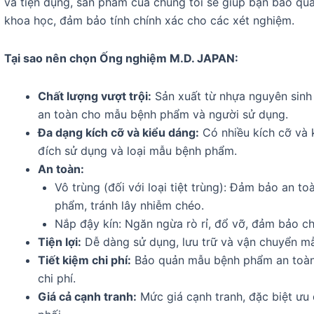
và tiện dụng, sản phẩm của chúng tôi sẽ giúp bạn bảo q
khoa học, đảm bảo tính chính xác cho các xét nghiệm.
Tại sao nên chọn Ống nghiệm M.D. JAPAN:
Chất lượng vượt trội:
Sản xuất từ nhựa nguyên sinh
an toàn cho mẫu bệnh phẩm và người sử dụng.
Đa dạng kích cỡ và kiểu dáng:
Có nhiều kích cỡ và 
đích sử dụng và loại mẫu bệnh phẩm.
An toàn:
Vô trùng (đối với loại tiệt trùng): Đảm bảo an 
phẩm, tránh lây nhiễm chéo.
Nắp đậy kín: Ngăn ngừa rò rỉ, đổ vỡ, đảm bảo 
Tiện lợi:
Dễ dàng sử dụng, lưu trữ và vận chuyển m
Tiết kiệm chi phí:
Bảo quản mẫu bệnh phẩm an toàn, t
chi phí.
Giá cả cạnh tranh:
Mức giá cạnh tranh, đặc biệt ưu 