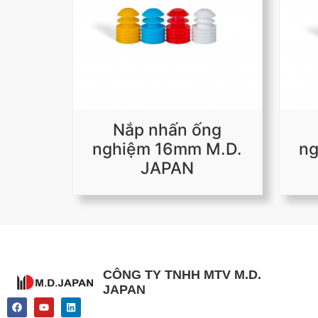
Nắp nhấn ống
nghiệm 16mm M.D.
ng
JAPAN
CÔNG TY TNHH MTV M.D.
JAPAN
F
Y
L
a
o
i