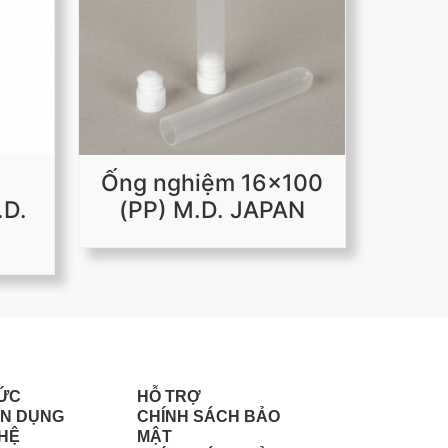
Ống nghiệm 16x100
.D.
(PP) M.D. JAPAN
TỨC
HỖ TRỢ
N DỤNG
CHÍNH SÁCH BẢO
 HỆ
MẬT