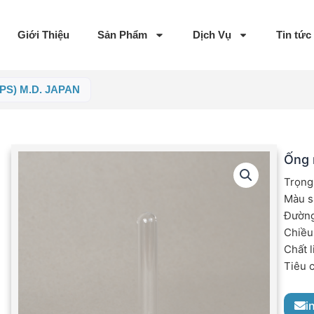
Giới Thiệu
Sản Phẩm
Dịch Vụ
Tin tức
(PS) M.D. JAPAN
Ống 
Trọng
Màu s
Đường
Chiều
Chất 
Tiêu 
i