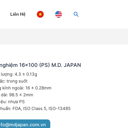
Liên Hệ
nghiệm 16×100 (PS) M.D. JAPAN
 lượng: 4.3 ± 0.13g
ắc: trong suốt
 kính ngoài: 16 ± 0.28mm
 dài: 98.5 ± 2mm
liệu: nhựa PS
chuẩn: FDA, ISO Class 5, ISO-13485
nfo@mdjapan.com.vn