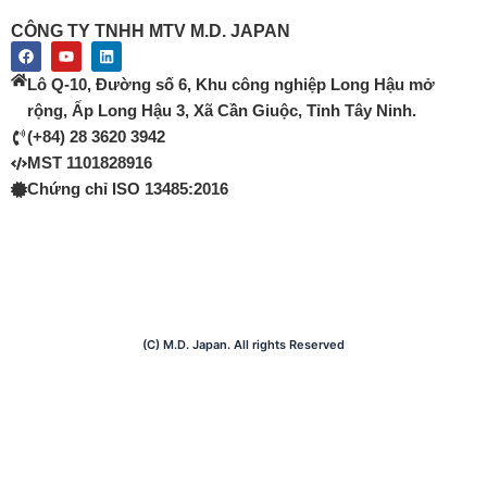
CÔNG TY TNHH MTV M.D. JAPAN
F
Y
L
a
o
i
c
u
n
Lô Q-10, Đường số 6, Khu công nghiệp Long Hậu mở
e
t
k
b
u
e
rộng, Ấp Long Hậu 3, Xã Cần Giuộc, Tỉnh Tây Ninh.
o
b
d
(+84) 28 3620 3942
o
e
i
k
n
MST 1101828916
Chứng chỉ ISO 13485:2016
(C) M.D. Japan. All rights Reserved