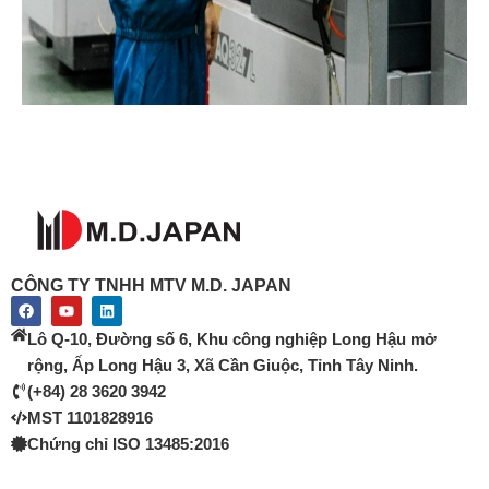
CÔNG TY TNHH MTV M.D. JAPAN
F
Y
L
a
o
i
c
u
n
Lô Q-10, Đường số 6, Khu công nghiệp Long Hậu mở
e
t
k
b
u
e
rộng, Ấp Long Hậu 3, Xã Cần Giuộc, Tỉnh Tây Ninh.
o
b
d
(+84) 28 3620 3942
o
e
i
k
n
MST 1101828916
Chứng chỉ ISO 13485:2016