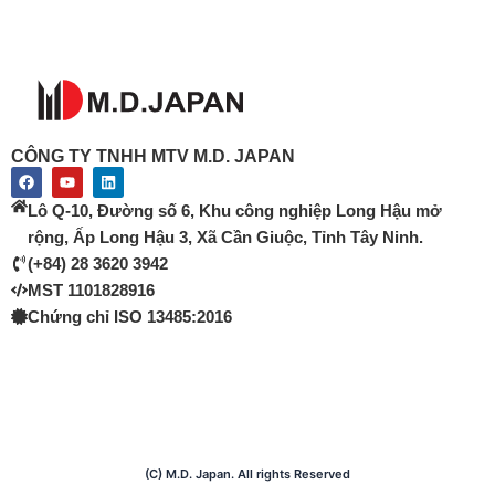
CÔNG TY TNHH MTV M.D. JAPAN
F
Y
L
a
o
i
c
u
n
Lô Q-10, Đường số 6, Khu công nghiệp Long Hậu mở
e
t
k
b
u
e
rộng, Ấp Long Hậu 3, Xã Cần Giuộc, Tỉnh Tây Ninh.
o
b
d
(+84) 28 3620 3942
o
e
i
k
n
MST 1101828916
Chứng chỉ ISO 13485:2016
(C) M.D. Japan. All rights Reserved