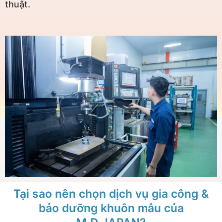
thuật.
Tại sao nên chọn dịch vụ gia công &
bảo dưỡng khuôn mẫu của