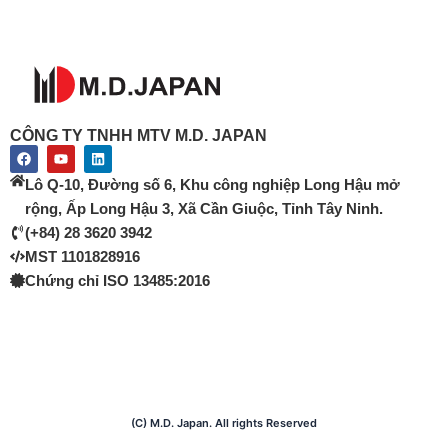
CÔNG TY TNHH MTV M.D. JAPAN
F
Y
L
a
o
i
c
u
n
Lô Q-10, Đường số 6, Khu công nghiệp Long Hậu mở
e
t
k
b
u
e
rộng, Ấp Long Hậu 3, Xã Cần Giuộc, Tỉnh Tây Ninh.
o
b
d
(+84) 28 3620 3942
o
e
i
k
n
MST 1101828916
Chứng chỉ ISO 13485:2016
(C) M.D. Japan. All rights Reserved