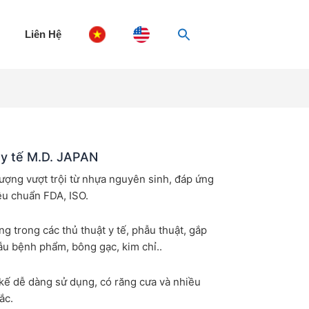
Liên Hệ
 y tế M.D. JAPAN
lượng vượt trội từ nhựa nguyên sinh, đáp ứng
êu chuẩn FDA, ISO.
g trong các thủ thuật y tế, phẫu thuật, gắp
ẫu bệnh phẩm, bông gạc, kim chỉ..
 kế dễ dàng sử dụng, có răng cưa và nhiều
ắc.