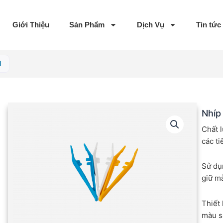
Giới Thiệu
Sản Phẩm
Dịch Vụ
Tin tức
N
Nhíp
Chất 
các ti
Sử dụn
giữ m
Thiết
màu s