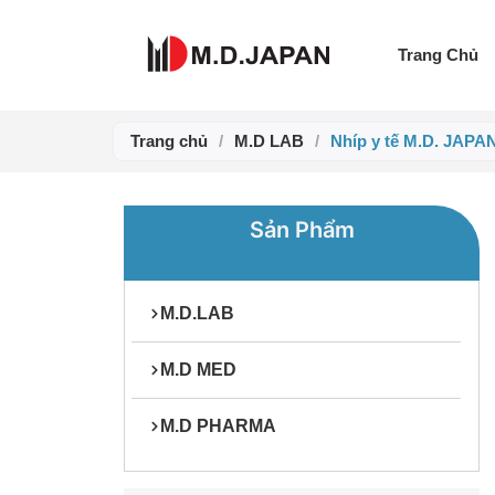
Nhảy
tới
Trang Chủ
nội
dung
Trang chủ
/
M.D LAB
/
Nhíp y tế M.D. JAPA
Sản Phẩm
M.D.LAB
M.D MED
M.D PHARMA