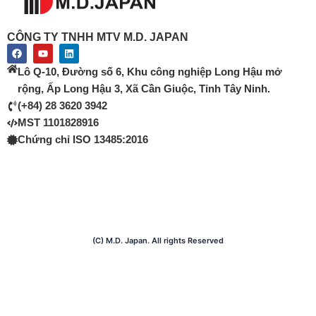
CÔNG TY TNHH MTV M.D. JAPAN
F
Y
L
a
o
i
c
u
n
Lô Q-10, Đường số 6, Khu công nghiệp Long Hậu mở
e
t
k
b
u
e
rộng, Ấp Long Hậu 3, Xã Cần Giuộc, Tỉnh Tây Ninh.
o
b
d
(+84) 28 3620 3942
o
e
i
k
n
MST 1101828916
Chứng chỉ ISO 13485:2016
(C) M.D. Japan. All rights Reserved